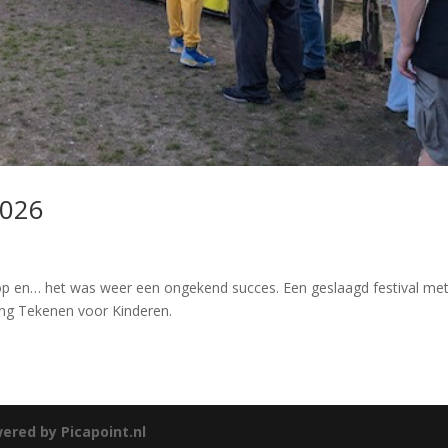
2026
r op en… het was weer een ongekend succes. Een geslaagd festival me
ing Tekenen voor Kinderen.
ered by Picapoint.nl