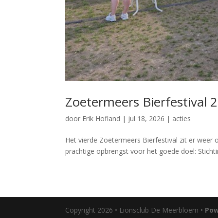
Zoetermeers Bierfestival 
door
Erik Hofland
|
jul 18, 2026
|
acties
Het vierde Zoetermeers Bierfestival zit er wee
prachtige opbrengst voor het goede doel: Sticht
Copyright 2026 • Lionsclub De Meerbloem •
Pow