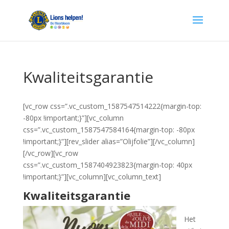
Kwaliteitsgarantie
[vc_row css=”.vc_custom_1587547514222{margin-top:
-80px !important;}”][vc_column
css=”.vc_custom_1587547584164{margin-top: -80px
!important;}”][rev_slider alias=”Olijfolie”][/vc_column]
[/vc_row][vc_row
css=”.vc_custom_1587404923823{margin-top: 40px
!important;}”][vc_column][vc_column_text]
Kwaliteitsgarantie
Het